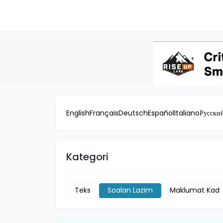
English
Français
Deutsch
Español
Italiano
Русски
Kategori
Teks
Soalan Lazim
Maklumat Kad