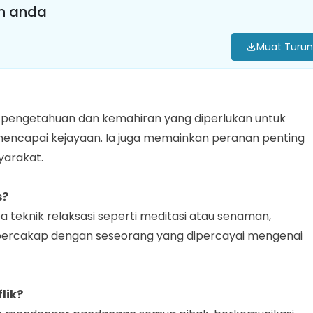
an anda
Muat Turun
 pengetahuan dan kemahiran yang diperlukan untuk
ncapai kejayaan. Ia juga memainkan peranan penting
yarakat.
s?
a teknik relaksasi seperti meditasi atau senaman,
bercakap dengan seseorang yang dipercayai mengenai
lik?