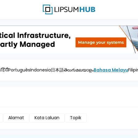
й
हिंदी
Português
Indonesia
日本語
తెలుగు
മലയാളം
Bahasa Melayu
Filip
Alamat
Kata Laluan
Topik